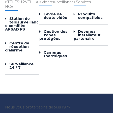
>TÉLÉSURVEILLA
>Vidéosurveillance
>Services
NCE
Levée de
Produits
doute vidéo
compatibles
Station de
télésurveillanc
e certifiée
APSAD P3
Gestion des
Devenez
zones
installateur
protégées
partenaire
Centre de
réception
d'alarme
Caméras
thermiques
Surveillance
24 / 7
Nous vous protégeons depuis 1977