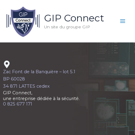
Aller
Panneau de gestion des cookies
au
GIP Connect
contenu
Un site du groupe GIP
Zac Font de la Banquière – lot 5.1
BP 60028
34 871 LATTES cedex
GIP Connect,
une entreprise dédiée à la sécurité.
0 825 677 171